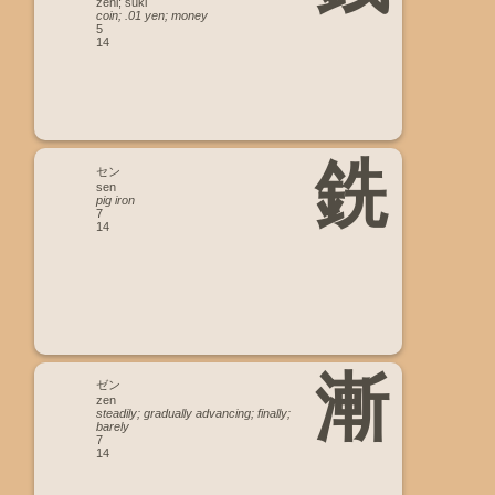
zeni; suki
coin; .01 yen; money
5
14
銑
セン
sen
pig iron
7
14
漸
ゼン
zen
steadily; gradually advancing; finally;
barely
7
14