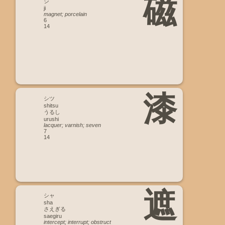
磁
ジ
ji
magnet; porcelain
6
14
漆
シツ
shitsu
うるし
urushi
lacquer; varnish; seven
7
14
遮
シャ
sha
さえぎる
saegiru
intercept; interrupt; obstruct