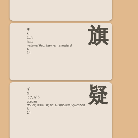
旗
キ
ki
はた
hata
national flag; banner; standard
4
14
疑
ギ
gi
うたがう
utagau
doubt; distrust; be suspicious; question
6
14