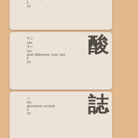
2
14
酸
サン
san
すい
sui
acid; bitterness; sour; tart
5
14
誌
シ
shi
document; records
6
14