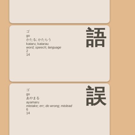
語
ゴ
go
かたる; かたらう
kataru; katarau
word; speech; language
2
14
誤
ゴ
go
あやまる
ayamaru
mistake; err; do wrong; mislead
6
14