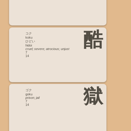
酷
コク
koku
ひどい
hidoi
cruel; severe; atrocious; unjust
7
14
獄
ゴク
goku
prison; jail
7
14