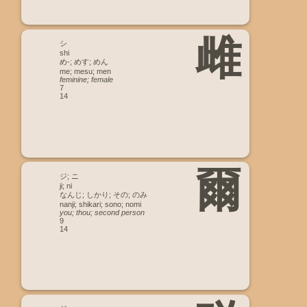
雌
シ
shi
め-; めす; めん
me; mesu; men
feminine; female
7
14
爾
ジ; ニ
ji; ni
なんじ; しかり; その; のみ
nanji; shikari; sono; nomi
you; thou; second person
9
14