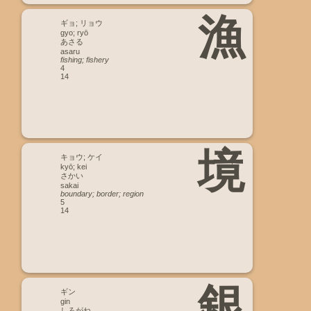
漁
ギョ; リョウ
gyo; ryō
あさる
asaru
fishing; fishery
4
14
境
キョウ; ケイ
kyō; kei
さかい
sakai
boundary; border; region
5
14
銀
ギン
gin
しろがね