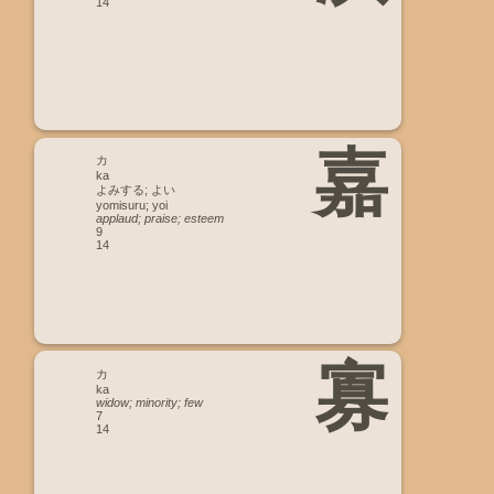
14
嘉
カ
ka
よみする; よい
yomisuru; yoi
applaud; praise; esteem
9
14
寡
カ
ka
widow; minority; few
7
14