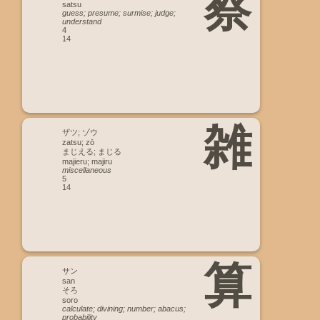
察
satsu
guess; presume; surmise; judge;
understand
4
14
雑
ザツ; ゾウ
zatsu; zō
まじえる; まじる
majieru; majiru
miscellaneous
5
14
算
サン
san
そろ
soro
calculate; divining; number; abacus;
probability