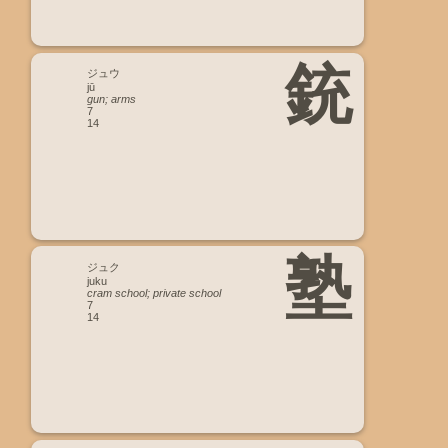
銃
ジュウ
jū
gun; arms
7
14
塾
ジュク
juku
cram school; private school
7
14