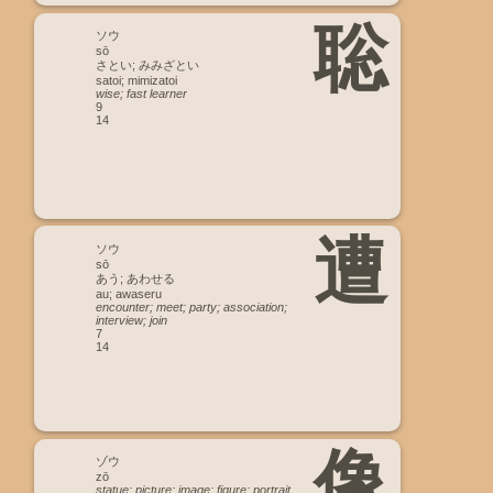
聡
ソウ
sō
さとい; みみざとい
satoi; mimizatoi
wise; fast learner
9
14
遭
ソウ
sō
あう; あわせる
au; awaseru
encounter; meet; party; association;
interview; join
7
14
像
ゾウ
zō
statue; picture; image; figure; portrait