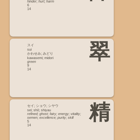
hinder; hurt; harm
6
14
翠
スイ
sui
かわせみ; みどり
kawasemi; midori
green
9
14
精
セイ; ショウ; シヤウ
sei; shō; shiyau
refined; ghost; fairy; energy; vitality;
semen; excellence; purity; skill
5
14