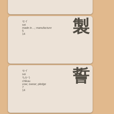
製
セイ
sei
made in…; manufacture
5
14
誓
セイ
sei
ちかう
chikau
vow; swear; pledge
7
14