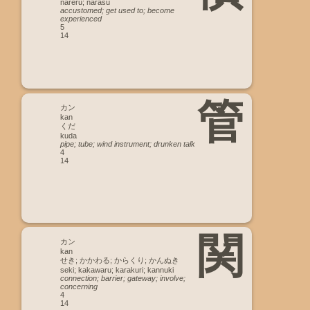
nareru; narasu
accustomed; get used to; become
experienced
5
14
管
カン
kan
くだ
kuda
pipe; tube; wind instrument; drunken talk
4
14
関
カン
kan
せき; かかわる; からくり; かんぬき
seki; kakawaru; karakuri; kannuki
connection; barrier; gateway; involve;
concerning
4
14