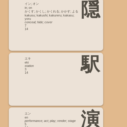
隠
イン; オン
in; on
かくす; かくし; かくれる; かかす; よる
kakusu; kakushi; kakureru; kakasu;
yoru
conceal; hide; cover
7
14
駅
エキ
eki
station
3
14
演
エン
en
performance; act; play; render; stage
5