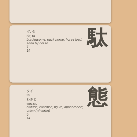
駄
ダ; タ
da; ta
burdensome; pack horse; horse load;
send by horse
7
14
態
タイ
tai
わざと
wazato
attitude; condition; figure; appearance;
voice (of verbs)
5
14