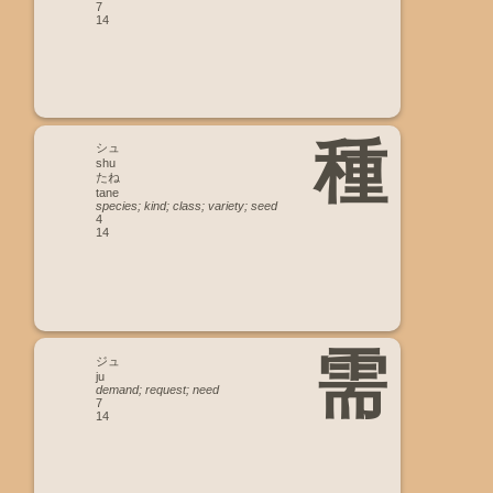
7
14
種
シュ
shu
たね
tane
species; kind; class; variety; seed
4
14
需
ジュ
ju
demand; request; need
7
14