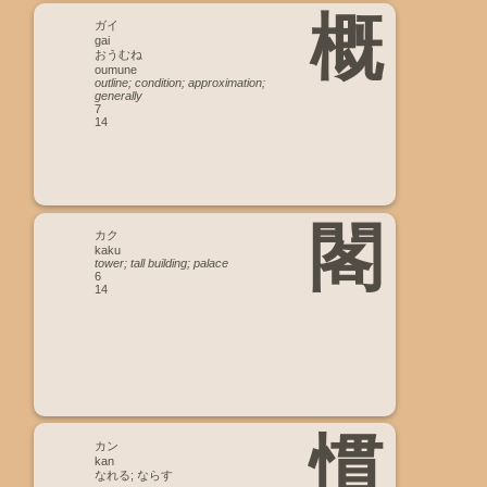
概
ガイ
gai
おうむね
oumune
outline; condition; approximation;
generally
7
14
閣
カク
kaku
tower; tall building; palace
6
14
慣
カン
kan
なれる; ならす