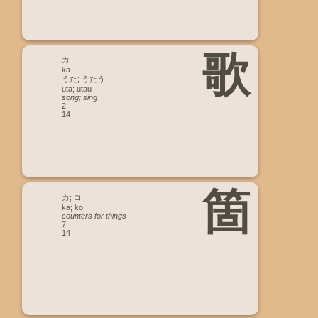
歌
カ
ka
うた; うたう
uta; utau
song; sing
2
14
箇
カ; コ
ka; ko
counters for things
7
14