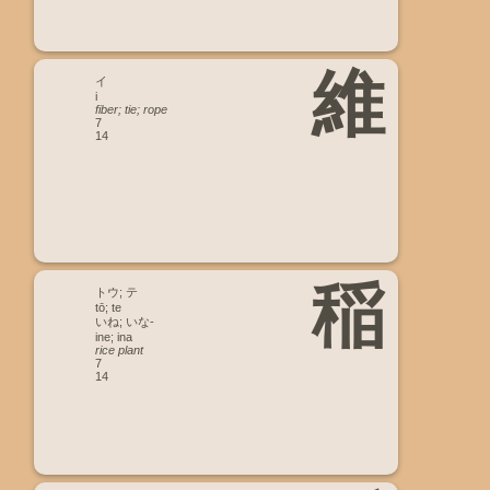
維
イ
i
fiber; tie; rope
7
14
稲
トウ; テ
tō; te
いね; いな-
ine; ina
rice plant
7
14