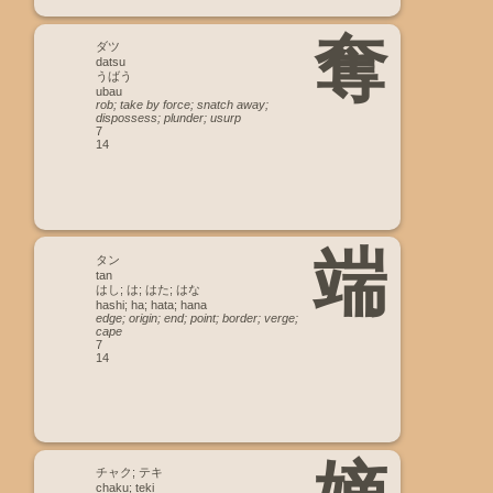
奪
ダツ
datsu
うばう
ubau
rob; take by force; snatch away;
dispossess; plunder; usurp
7
14
端
タン
tan
はし; は; はた; はな
hashi; ha; hata; hana
edge; origin; end; point; border; verge;
cape
7
14
チャク; テキ
chaku; teki