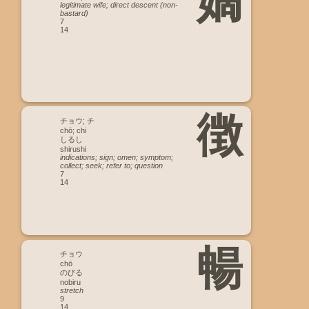
嫡
legitimate wife; direct descent (non-
bastard)
7
14
徴
チョウ; チ
chō; chi
しるし
shirushi
indications; sign; omen; symptom;
collect; seek; refer to; question
7
14
暢
チョウ
chō
のびる
nobiru
stretch
9
14