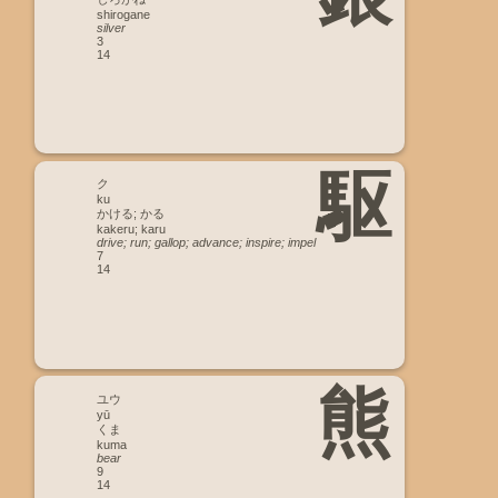
shirogane
silver
3
14
駆
ク
ku
かける; かる
kakeru; karu
drive; run; gallop; advance; inspire; impel
7
14
熊
ユウ
yū
くま
kuma
bear
9
14