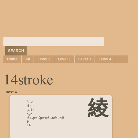
Home
All
Level 1
Level 2
Level 3
Level 4
14stroke
next »
綾
リン
rin
あや
aya
design; figured cloth; twill
9
14