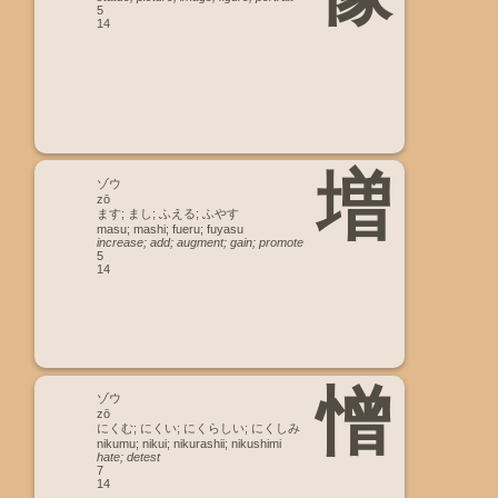
5
14
増
ゾウ
zō
ます; まし; ふえる; ふやす
masu; mashi; fueru; fuyasu
increase; add; augment; gain; promote
5
14
憎
ゾウ
zō
にくむ; にくい; にくらしい; にくしみ
nikumu; nikui; nikurashii; nikushimi
hate; detest
7
14