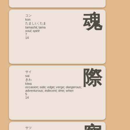
魂
コン
kon
たましい; たま
tamashii; tama
soul; spirit
7
14
際
サイ
sai
きわ
kiwa
occasion; side; edge; verge; dangerous;
adventurous; indecent; time; when
5
14
サツ