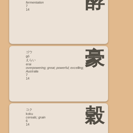
酵
fermentation
7
14
豪
ゴウ
gō
えらい
erai
overpowering; great; powerful; excelling;
Australia
7
14
穀
コク
koku
cereals; grain
6
14