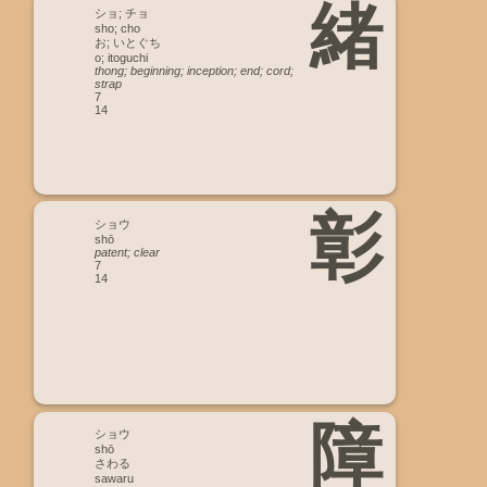
緒
ショ; チョ
sho; cho
お; いとぐち
o; itoguchi
thong; beginning; inception; end; cord;
strap
7
14
彰
ショウ
shō
patent; clear
7
14
障
ショウ
shō
さわる
sawaru