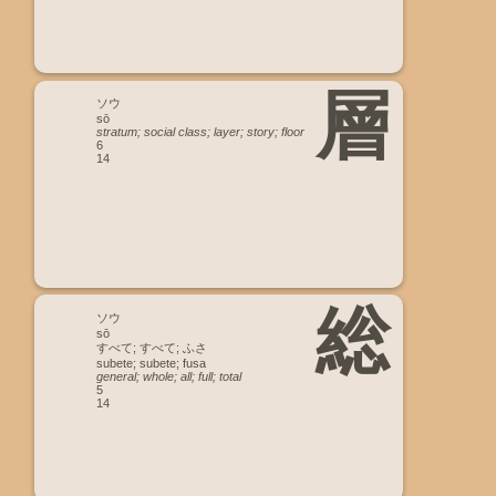
層
ソウ
sō
stratum; social class; layer; story; floor
6
14
総
ソウ
sō
すべて; すべて; ふさ
subete; subete; fusa
general; whole; all; full; total
5
14