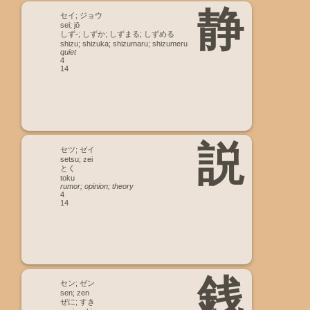
静
セイ; ジョウ
sei; jō
しず-; しずか; しずまる; しずめる
shizu; shizuka; shizumaru; shizumeru
quiet
4
14
説
セツ; ゼイ
setsu; zei
とく
toku
rumor; opinion; theory
4
14
銭
セン; ゼン
sen; zen
ぜに; すき