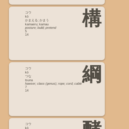
構
コウ
kō
かまえる; かまう
kamaeru; kamau
posture; build; pretend
5
14
綱
コウ
kō
つな
tsuna
hawser; class (genus); rope; cord; cable
7
14
コウ
kō