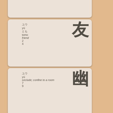
友
ユウ
yū
とも
tomo
friend
2
4
幽
ユウ
yū
seclude; confine to a room
7
9