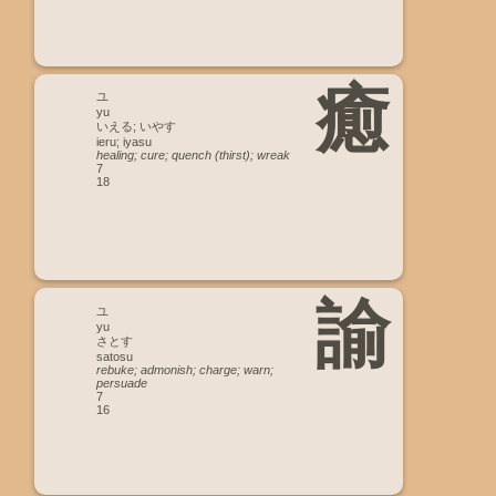
癒
ユ
yu
いえる; いやす
ieru; iyasu
healing; cure; quench (thirst); wreak
7
18
諭
ユ
yu
さとす
satosu
rebuke; admonish; charge; warn;
persuade
7
16