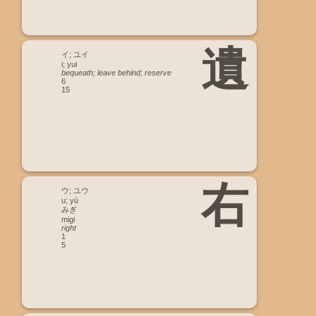
遺
イ; ユイ
i; yui
bequeath; leave behind; reserve
6
15
右
ウ; ユウ
u; yū
みぎ
migi
right
1
5