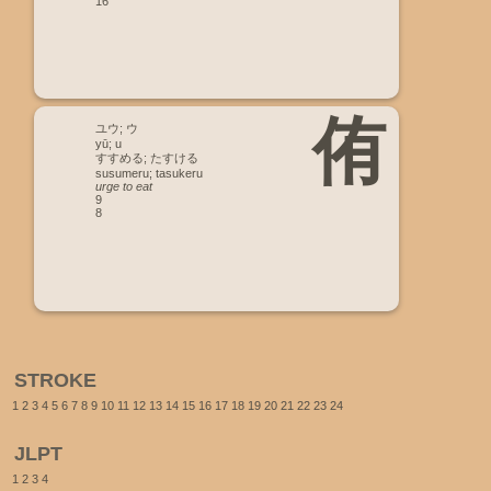
16
侑
ユウ; ウ
yū; u
すすめる; たすける
susumeru; tasukeru
urge to eat
9
8
STROKE
1
2
3
4
5
6
7
8
9
10
11
12
13
14
15
16
17
18
19
20
21
22
23
24
JLPT
1
2
3
4