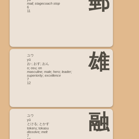
郵
mail; stagecoach stop
6
11
雄
ユウ
yū
お-; おす; おん
o; osu; on
masculine; male; hero; leader;
superiority; excellence
7
12
融
ユウ
yū
とける; とかす
tokeru; tokasu
dissolve; melt
7