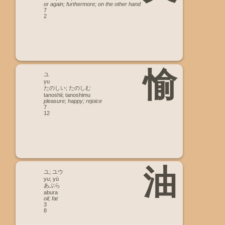
or again; furthermore; on the other hand
7
2
愉
ユ
yu
たのしい; たのしむ
tanoshii; tanoshimu
pleasure; happy; rejoice
7
12
油
ユ; ユウ
yu; yū
あぶら
abura
oil; fat
3
8