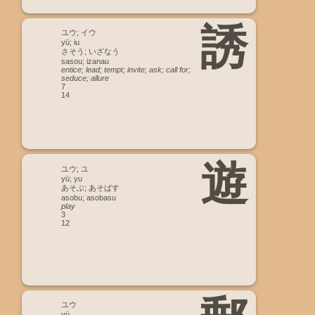
誘
ユウ; イウ
yū; iu
さそう; いざなう
sasou; izanau
entice; lead; tempt; invite; ask; call for;
seduce; allure
7
14
遊
ユウ; ユ
yū; yu
あそぶ; あそばす
asobu; asobasu
play
3
12
ユウ
yū