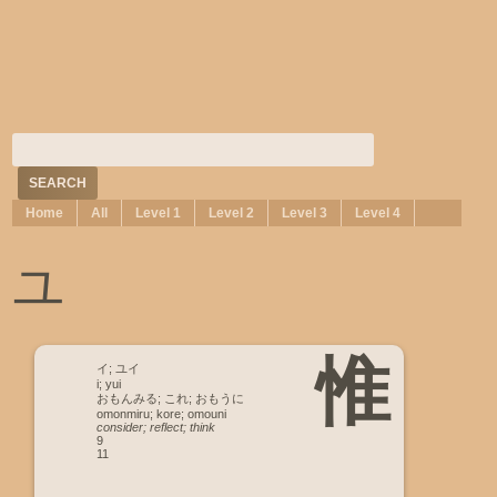
Home
All
Level 1
Level 2
Level 3
Level 4
ユ
惟
イ; ユイ
i; yui
おもんみる; これ; おもうに
omonmiru; kore; omouni
consider; reflect; think
9
11