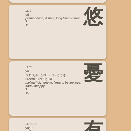
悠
ユウ
yū
permanence; distant; long time; leisure
7
11
憂
ユウ
yū
うれえる; うれい; うい; うき
ureeru; urei; ui; uki
melancholy; grieve; lament; be anxious;
sad; unhappy
7
15
有
ユウ; ウ
yū; u