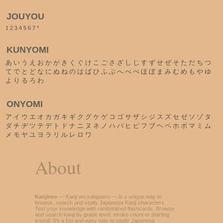
JOUYOU
1
2
3
4
5
6
7
*
KUNYOMI
あ
い
う
え
お
か
が
き
く
ぐ
け
こ
ご
さ
ざ
し
じ
す
ず
せ
ぜ
そ
た
だ
ち
つ
て
で
と
ど
な
に
ぬ
ね
の
は
ば
ひ
ふ
ぶ
へ
べ
ぺ
ほ
ぼ
ま
み
む
め
も
や
ゆ
よ
り
る
ろ
わ
ONYOMI
ア
イ
ウ
エ
オ
カ
ガ
キ
ギ
ク
グ
ケ
ゲ
コ
ゴ
サ
ザ
シ
ジ
ス
ズ
セ
ゼ
ソ
ゾ
タ
ダ
チ
ヂ
ツ
テ
デ
ト
ド
ナ
ニ
ヌ
ネ
ノ
ハ
バ
ヒ
ビ
フ
ブ
ヘ
ベ
ホ
ボ
マ
ミ
ム
メ
モ
ヤ
ユ
ヨ
ラ
リ
ル
レ
ロ
ワ
About
Kanjiroo
— Kanji wo kangaeru — is a unique way to
browse, search and study Japanese Kanji characters.
Test your knowledge with randomized flashcards. Browse
and search kanji by grade level, stroke count or starting
sound. It's a fun and easy way to study Japanese