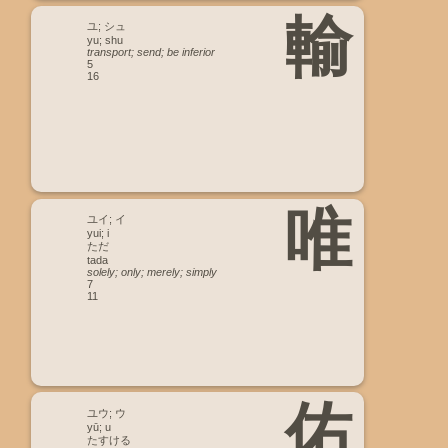
輸
ユ; シュ
yu; shu
transport; send; be inferior
5
16
唯
ユイ; イ
yui; i
ただ
tada
solely; only; merely; simply
7
11
佑
ユウ; ウ
yū; u
たすける