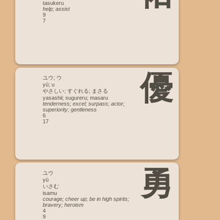
tasukeru
help; assist
9
7
優
ユウ; ウ
yū; u
やさしい; すぐれる; まさる
yasashii; sugureru; masaru
tenderness; excel; surpass; actor;
superiority; gentleness
6
17
勇
ユウ
yū
いさむ
isamu
courage; cheer up; be in high spirits;
bravery; heroism
4
9