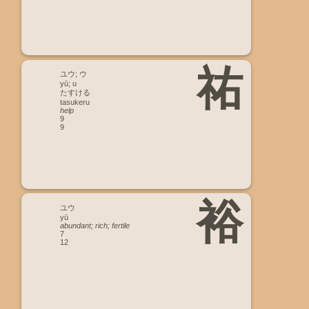
祐
ユウ; ウ
yū; u
たすける
tasukeru
help
9
9
裕
ユウ
yū
abundant; rich; fertile
7
12