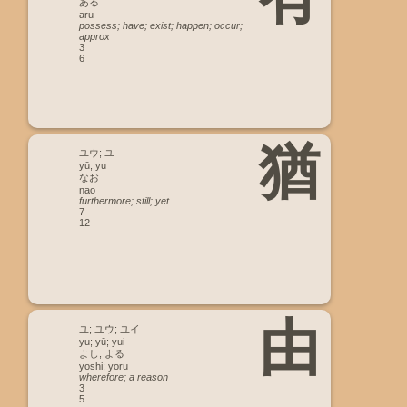
ある
aru
possess; have; exist; happen; occur;
approx
3
6
猶
ユウ; ユ
yū; yu
なお
nao
furthermore; still; yet
7
12
由
ユ; ユウ; ユイ
yu; yū; yui
よし; よる
yoshi; yoru
wherefore; a reason
3
5