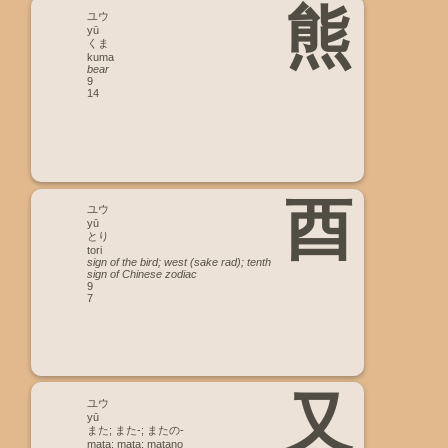
熊
ユウ
yū
くま
kuma
bear
9
14
酉
ユウ
yū
とり
tori
sign of the bird; west (sake rad); tenth
sign of Chinese zodiac
9
7
又
ユウ
yū
また; また-; またの-
mata; mata; matano