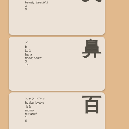
beauty; beautiful
3
9
鼻
ビ
bi
はな
hana
nose; snout
3
14
百
ヒャク; ビャク
hyaku; byaku
もも
momo
hundred
1
6