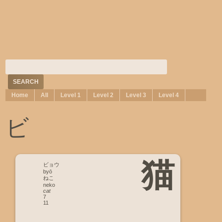
Home
All
Level 1
Level 2
Level 3
Level 4
ビ
猫
ビョウ
byō
ねこ
neko
cat
7
11