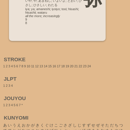
いや; や; あまねし; いよいよ; とおい; ひ
さし; ひさしい; わたる
iya; ya; amaneshi; iyoiyo; tooi; hisashi;
hisashii; wataru
all the more; increasingly
9
8
STROKE
1
2
3
4
5
6
7
8
9
10
11
12
13
14
15
16
17
18
19
20
21
22
23
24
JLPT
1
2
3
4
JOUYOU
1
2
3
4
5
6
7
*
KUNYOMI
あ
い
う
え
お
か
が
き
く
ぐ
け
こ
ご
さ
ざ
し
じ
す
ず
せ
ぜ
そ
た
だ
ち
つ