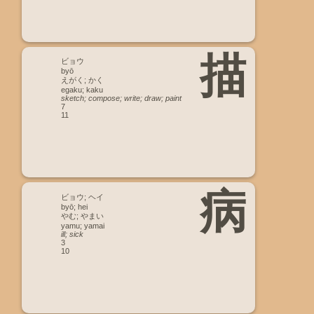
描
ビョウ
byō
えがく; かく
egaku; kaku
sketch; compose; write; draw; paint
7
11
病
ビョウ; ヘイ
byō; hei
やむ; やまい
yamu; yamai
ill; sick
3
10