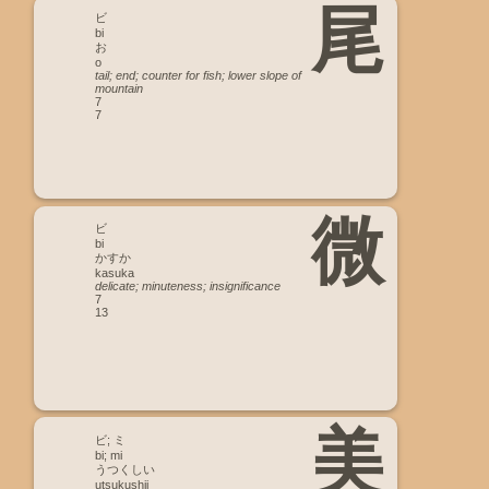
尾
ビ
bi
お
o
tail; end; counter for fish; lower slope of
mountain
7
7
微
ビ
bi
かすか
kasuka
delicate; minuteness; insignificance
7
13
美
ビ; ミ
bi; mi
うつくしい
utsukushii