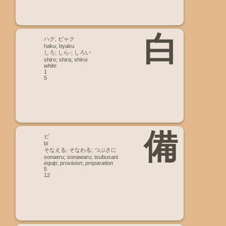
白
ハク; ビャク
haku; byaku
しろ; しら-; しろい
shiro; shira; shiroi
white
1
5
備
ビ
bi
そなえる; そなわる; つぶさに
sonaeru; sonawaru; tsubusani
equip; provision; preparation
5
12