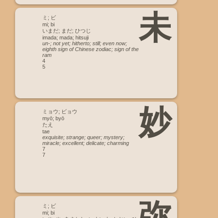
未
ミ; ビ
mi; bi
いまだ; まだ; ひつじ
imada; mada; hitsuji
un-; not yet; hitherto; still; even now;
eighth sign of Chinese zodiac; sign of the
ram
4
5
妙
ミョウ; ビョウ
myō; byō
たえ
tae
exquisite; strange; queer; mystery;
miracle; excellent; delicate; charming
7
7
弥
ミ; ビ
mi; bi