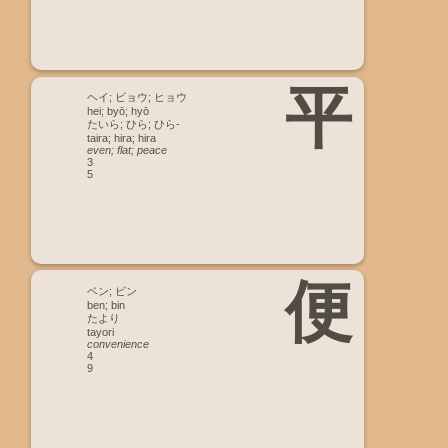
平
ヘイ; ビョウ; ヒョウ
hei; byō; hyō
たいら; ひら; ひら-
taira; hira; hira
even; flat; peace
3
5
便
ベン; ビン
ben; bin
たより
tayori
convenience
4
9