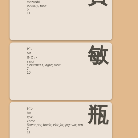
mazushii
poverty; poor
5
11
敏
ビン
bin
さとい
satoi
cleverness; agile; alert
7
10
瓶
ビン
bin
かめ
kame
flower pot; bottle; vial; jar; jug; vat; urn
7
11