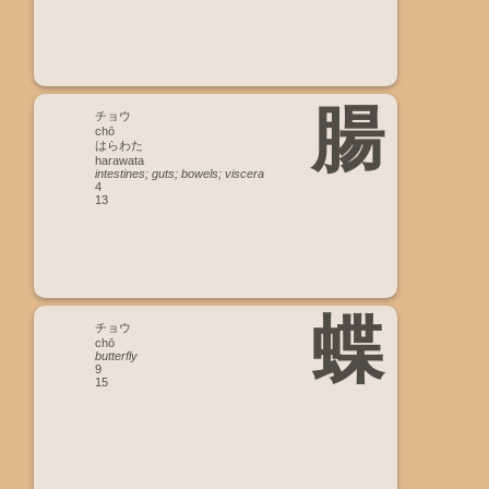
腸
チョウ
chō
はらわた
harawata
intestines; guts; bowels; viscera
4
13
蝶
チョウ
chō
butterfly
9
15