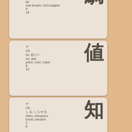
tai
sea bream; red snapper
9
19
値
チ
chi
ね; あたい
ne; atai
price; cost; value
6
10
知
チ
chi
しる; しらせる
shiru; shiraseru
know; wisdom
2
8