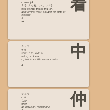
着
chaku; jaku
きる; きせる; つく; つける
kiru; kiseru; tsuku; tsukeru
don; arrive; wear; counter for suits of
clothing
3
12
中
チュウ
chū
なか; うち; あたる
naka; uchi; ataru
in; inside; middle; mean; center
1
4
仲
チュウ
chū
なか
naka
go-between; relationship
4