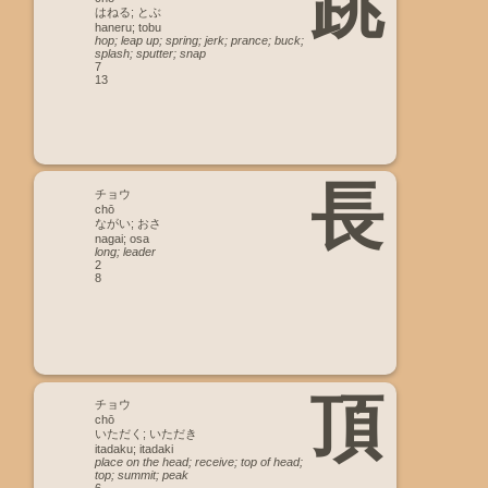
跳
はねる; とぶ
haneru; tobu
hop; leap up; spring; jerk; prance; buck;
splash; sputter; snap
7
13
長
チョウ
chō
ながい; おさ
nagai; osa
long; leader
2
8
頂
チョウ
chō
いただく; いただき
itadaku; itadaki
place on the head; receive; top of head;
top; summit; peak