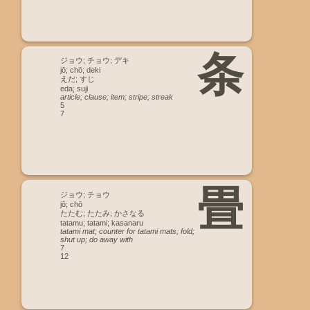
条
ジョウ; チョウ; デキ
jō; chō; deki
えだ; すじ
eda; suji
article; clause; item; stripe; streak
5
7
畳
ジョウ; チョウ
jō; chō
たたむ; たたみ; かさなる
tatamu; tatami; kasanaru
tatami mat; counter for tatami mats; fold;
shut up; do away with
7
12