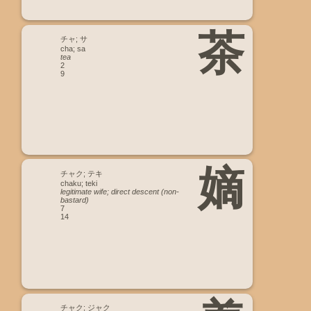
茶
チャ; サ
cha; sa
tea
2
9
嫡
チャク; テキ
chaku; teki
legitimate wife; direct descent (non-
bastard)
7
14
チャク; ジャク