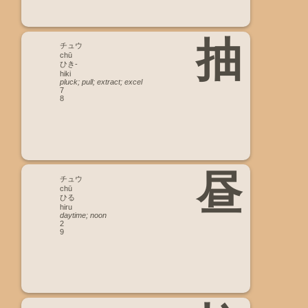
抽
チュウ
chū
ひき-
hiki
pluck; pull; extract; excel
7
8
昼
チュウ
chū
ひる
hiru
daytime; noon
2
9