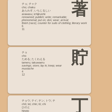
著
チョ; チャク
cho; chaku
あらわす; いちじるしい
arawasu; ichijirushii
renowned; publish; write; remarkable;
phenomenal; put on; don; wear; arrival;
finish (race); counter for suits of clothing; literary work
6
11
貯
チョ
cho
ためる; たくわえる
tameru; takuwaeru
savings; store; lay in; keep; wear
mustache
4
12
丁
チョウ; テイ; チン; トウ; チ
chō; tei; chin; tō; chi
ひのと
hinoto