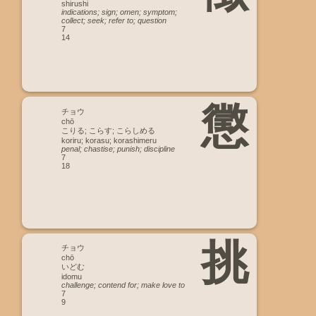
shirushi
indications; sign; omen; symptom;
collect; seek; refer to; question
7
14
懲
チョウ
chō
こりる; こらす; こらしめる
koriru; korasu; korashimeru
penal; chastise; punish; discipline
7
18
挑
チョウ
chō
いどむ
idomu
challenge; contend for; make love to
7
9