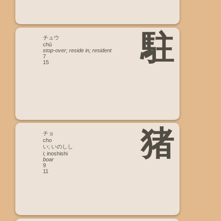
駐
チュウ
chū
stop-over; reside in; resident
7
15
猪
チョ
cho
い; いのしし
i; inoshishi
boar
9
11