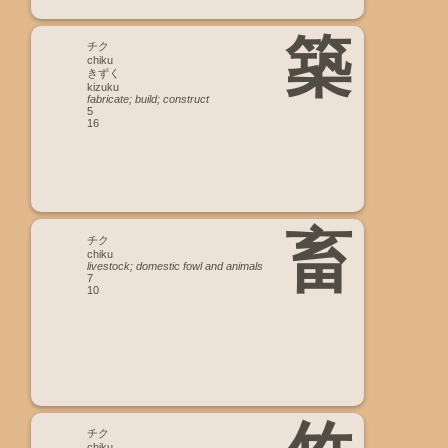
築
チク
chiku
きずく
kizuku
fabricate; build; construct
5
16
畜
チク
chiku
livestock; domestic fowl and animals
7
10
チク
chiku