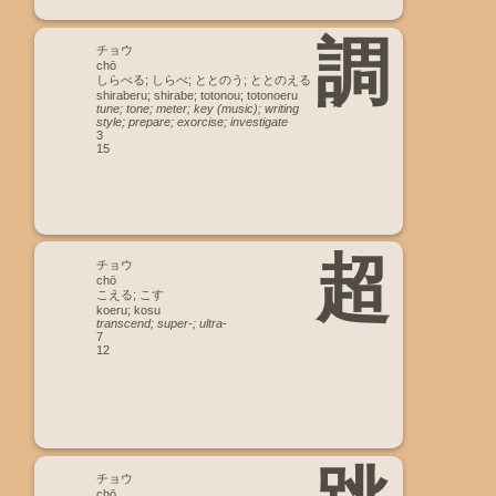
調
チョウ
chō
しらべる; しらべ; ととのう; ととのえる
shiraberu; shirabe; totonou; totonoeru
tune; tone; meter; key (music); writing
style; prepare; exorcise; investigate
3
15
超
チョウ
chō
こえる; こす
koeru; kosu
transcend; super-; ultra-
7
12
チョウ
chō