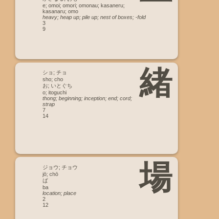
e; omoi; omori; omonau; kasaneru;
kasanaru; omo
heavy; heap up; pile up; nest of boxes; -fold
3
9
緒
ショ; チョ
sho; cho
お; いとぐち
o; itoguchi
thong; beginning; inception; end; cord;
strap
7
14
場
ジョウ; チョウ
jō; chō
ば
ba
location; place
2
12