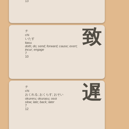
13
致
チ
chi
いたす
itasu
doth; do; send; forward; cause; exert;
incur; engage
7
10
遅
チ
chi
おくれる; おくらす; おそい
okureru; okurasu; osoi
slow; late; back; later
7
12