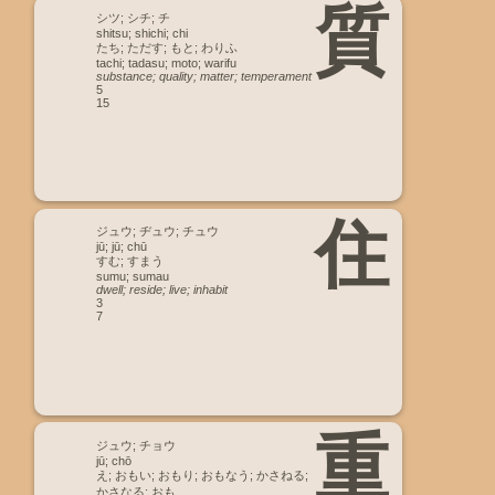
質
シツ; シチ; チ
shitsu; shichi; chi
たち; ただす; もと; わりふ
tachi; tadasu; moto; warifu
substance; quality; matter; temperament
5
15
住
ジュウ; ヂュウ; チュウ
jū; jū; chū
すむ; すまう
sumu; sumau
dwell; reside; live; inhabit
3
7
重
ジュウ; チョウ
jū; chō
え; おもい; おもり; おもなう; かさねる;
かさなる; おも