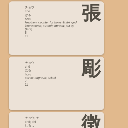
張
チョウ
chō
はる
haru
lengthen; counter for bows & stringed
instruments; stretch; spread; put up
(tent)
5
11
彫
チョウ
chō
ほる
horu
carve; engrave; chisel
7
11
徴
チョウ; チ
chō; chi
しるし