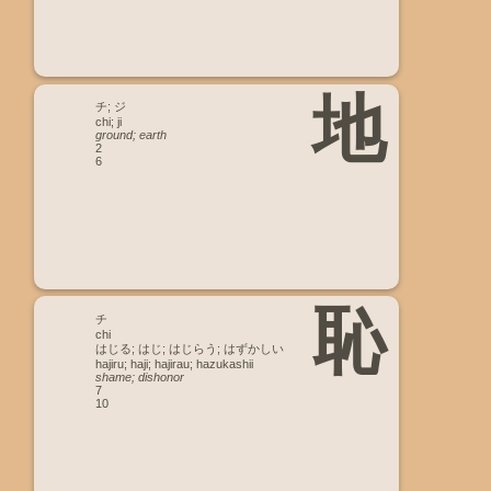
地
チ; ジ
chi; ji
ground; earth
2
6
恥
チ
chi
はじる; はじ; はじらう; はずかしい
hajiru; haji; hajirau; hazukashii
shame; dishonor
7
10