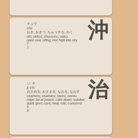
沖
チュウ
chū
おき; おきつ; ちゅうする; わく
oki; okitsu; chuusuru; waku
open sea; offing; rise high into sky
7
7
治
ジ; チ
ji; chi
おさめる; おさまる; なおる; なおす
osameru; osamaru; naoru; naosu
reign; be at peace; calm down; subdue;
quell; govt; cure; heal; rule; conserve
4
8