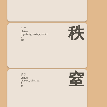
秩
チツ
chitsu
regularity; salary; order
7
10
窒
チツ
chitsu
plug up; obstruct
7
11