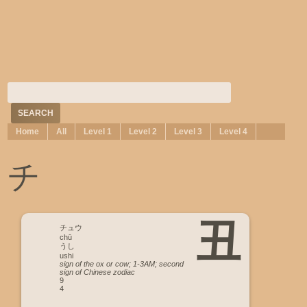
Home
All
Level 1
Level 2
Level 3
Level 4
チ
丑
チュウ
chū
うし
ushi
sign of the ox or cow; 1-3AM; second
sign of Chinese zodiac
9
4