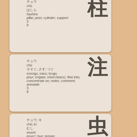
柱
チュウ
chū
はしら
hashira
pillar; post; cylinder; support
3
9
注
チュウ
chū
そそぐ; さす; つぐ
sosogu; sasu; tsugu
pour; irrigate; shed (tears); flow into;
concentrate on; notes; comment;
annotate
3
8
虫
チュウ; キ
chū; ki
むし
mushi
insect; bug; temper