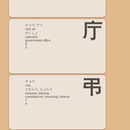
庁
チョウ; テイ
chō; tei
やくしょ
yakusho
government office
6
5
弔
チョウ
chō
とむらう; とぶらう
tomurau; toburau
condolences; mourning; funeral
7
4