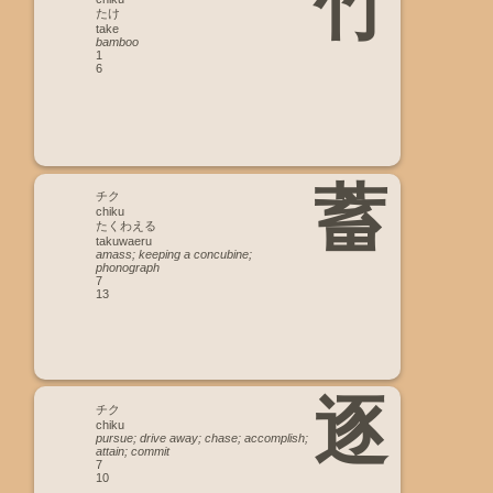
竹
たけ
take
bamboo
1
6
蓄
チク
chiku
たくわえる
takuwaeru
amass; keeping a concubine;
phonograph
7
13
逐
チク
chiku
pursue; drive away; chase; accomplish;
attain; commit
7
10