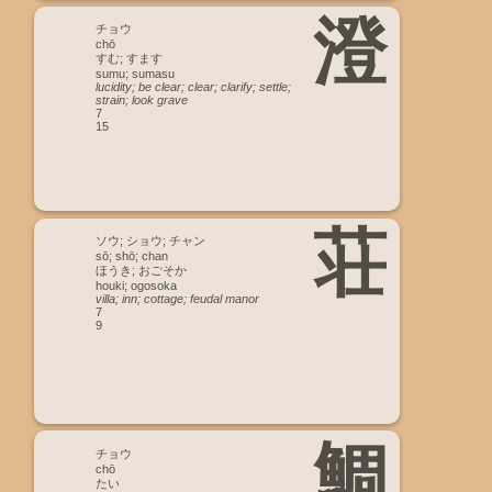
澄
チョウ
chō
すむ; すます
sumu; sumasu
lucidity; be clear; clear; clarify; settle;
strain; look grave
7
15
荘
ソウ; ショウ; チャン
sō; shō; chan
ほうき; おごそか
houki; ogosoka
villa; inn; cottage; feudal manor
7
9
鯛
チョウ
chō
たい