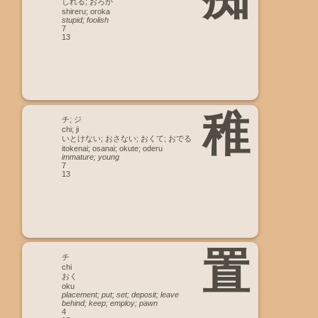
しれる; おろか
shireru; oroka
stupid; foolish
7
13
稚
チ; ジ
chi; ji
いとけない; おさない; おくて; おでる
itokenai; osanai; okute; oderu
immature; young
7
13
置
チ
chi
おく
oku
placement; put; set; deposit; leave
behind; keep; employ; pawn
4