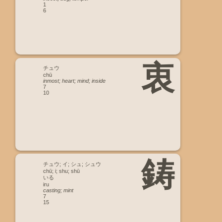
1
6
衷
チュウ
chū
inmost; heart; mind; inside
7
10
鋳
チュウ; イ; シュ; シュウ
chū; i; shu; shū
いる
iru
casting; mint
7
15