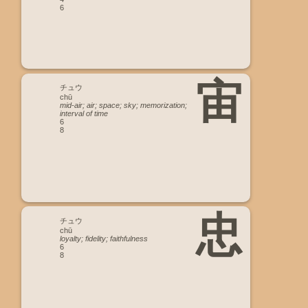
6
宙
チュウ
chū
mid-air; air; space; sky; memorization;
interval of time
6
8
忠
チュウ
chū
loyalty; fidelity; faithfulness
6
8