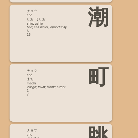
潮
チョウ
chō
しお; うしお
shio; ushio
tide; salt water; opportunity
6
15
町
チョウ
chō
まち
machi
village; town; block; street
1
7
眺
チョウ
chō