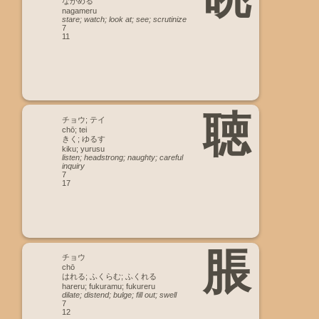
ながめる
nagameru
stare; watch; look at; see; scrutinize
7
11
聴
チョウ; テイ
chō; tei
きく; ゆるす
kiku; yurusu
listen; headstrong; naughty; careful
inquiry
7
17
脹
チョウ
chō
はれる; ふくらむ; ふくれる
hareru; fukuramu; fukureru
dilate; distend; bulge; fill out; swell
7
12