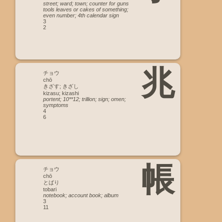
street; ward; town; counter for guns
tools leaves or cakes of something;
even number; 4th calendar sign
3
2
兆
チョウ
chō
きざす; きざし
kizasu; kizashi
portent; 10**12; trillion; sign; omen;
symptoms
4
6
帳
チョウ
chō
とばり
tobari
notebook; account book; album
3
11