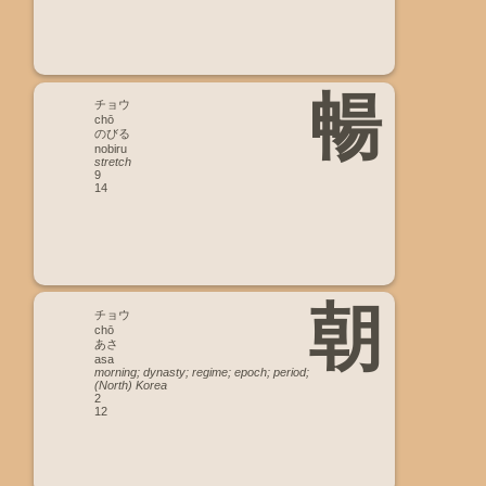
暢
チョウ
chō
のびる
nobiru
stretch
9
14
朝
チョウ
chō
あさ
asa
morning; dynasty; regime; epoch; period;
(North) Korea
2
12