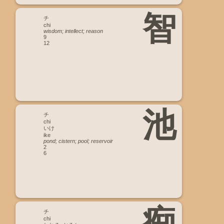
智
チ
chi
wisdom; intellect; reason
9
12
池
チ
chi
いけ
ike
pond; cistern; pool; reservoir
2
6
痴
チ
chi