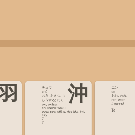
羽
沖
チュウ
エン
chū
en
おき; おきつ; ち
おれ; われ
ore; ware
ゅうする; わく
I; myself
oki; okitsu;
_
chuusuru; waku
10
open sea; offing; rise high into
sky
7
7