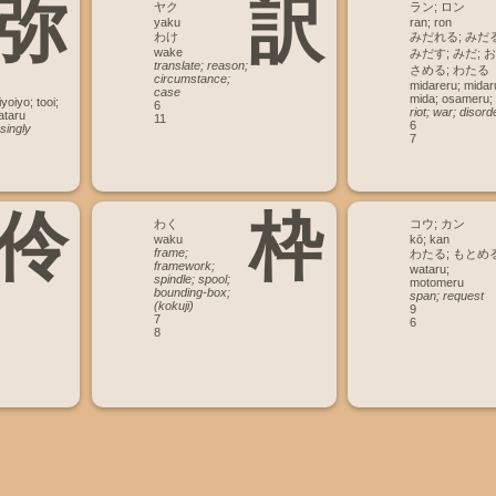
弥
訳
ヤク
ラン; ロン
yaku
ran; ron
わけ
みだれる; みだる
wake
みだす; みだ; お
translate; reason;
さめる; わたる
circumstance;
midareru; midar
case
mida; osameru;
yoiyo; tooi;
6
riot; war; disord
ataru
11
6
singly
7
伶
枠
わく
コウ; カン
waku
kō; kan
frame;
わたる; もとめ
framework;
wataru;
spindle; spool;
motomeru
bounding-box;
span; request
(kokuji)
9
7
6
8