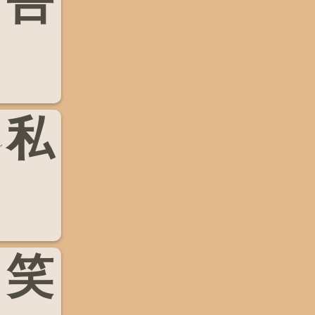
吾
私
し
笑