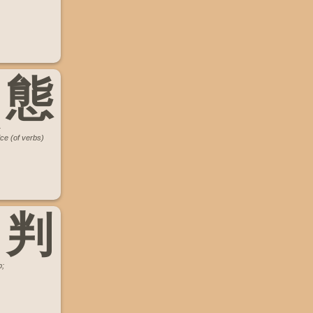
態
;
ce (of verbs)
判
p;