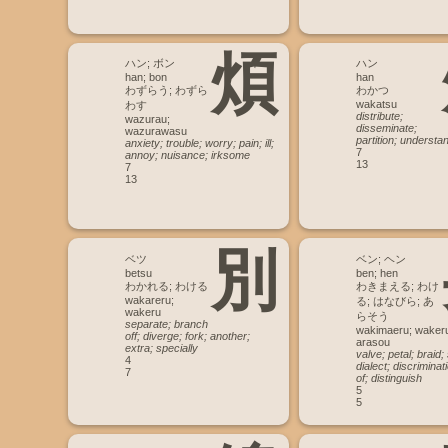
煩
ハン; ボン
ハン
han; bon
han
わずらう; わずら
わかつ
wakatsu
わす
distribute;
wazurau;
disseminate;
wazurawasu
partition; understa
anxiety; trouble; worry; pain; ill;
7
annoy; nuisance; irksome
13
7
13
別
ベツ
ベン; ヘン
betsu
ben; hen
わかれる; わける
わきまえる; わけ
wakareru;
る; はなびら; あ
wakeru
らそう
separate; branch
wakimaeru; wakeru
off; diverge; fork; another;
arasou
extra; specially
valve; petal; braid
4
dialect; discriminat
7
of; distinguish
5
5