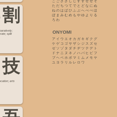
こ
ご
さ
ざ
し
じ
す
ず
せ
ぜ
そ
た
だ
ち
つ
て
で
と
ど
な
に
ぬ
割
ね
の
は
ば
ひ
ふ
ぶ
へ
べ
ぺ
ほ
ぼ
ま
み
む
め
も
や
ゆ
よ
り
る
;
ろ
わ
;
aratively;
ONYOMI
rate; split
ア
イ
ウ
エ
オ
カ
ガ
キ
ギ
ク
グ
ケ
ゲ
コ
ゴ
サ
ザ
シ
ジ
ス
ズ
セ
ゼ
ソ
ゾ
タ
ダ
チ
ヂ
ツ
テ
デ
ト
ド
ナ
ニ
ヌ
ネ
ノ
ハ
バ
ヒ
ビ
フ
ブ
ヘ
ベ
ホ
ボ
マ
ミ
ム
メ
モ
ヤ
技
ユ
ヨ
ラ
リ
ル
レ
ロ
ワ
cation; arts