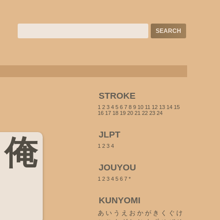
STROKE
1
2
3
4
5
6
7
8
9
10
11
12
13
14
15
16
17
18
19
20
21
22
23
24
JLPT
俺
1
2
3
4
JOUYOU
1
2
3
4
5
6
7
*
KUNYOMI
あ
い
う
え
お
か
が
き
く
ぐ
け