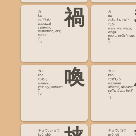
禍
カ
ガ
ka
ga
わざわい
われ; わ; わが-;
wazawai
わが-
calamity;
ware; wa; waga;
misfortune; evil;
waga
curse
ego; I; selfish; our;
7
6
13
7
喚
カン
カン
kan
kan
わめく
わずらう
wameku
wazurau
yell; cry; scream
afflicted; disease;
7
suffer from; be ill
12
7
11
キョウ; ショウ
ギョウ; ゴウ
kyō; shō
gyō; gō