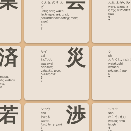
業
芸
うえる; のり; わ
われ; わが-; あ-
ware; waga; a
ざ
I; my; our; ones
ueru; nori; waza
own
technique; art; craft;
9
performance; acting; trick;
7
stunt
4
7
済
災
サイ
シ
sai
shi
わざわい
わたくし; わた
wazawai
watakushi;
disaster;
watashi
calamity; woe;
private; I; me
curse; evil
6
umasu;
5
7
hi; wataru
7
end;
ot
若
渉
ショウ
ショウ
shō
shō
わたる
わらう; えむ
wataru
warau; emu
ford; ferry; port
laugh
7
4