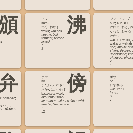
頒
沸
フツ
ブン; フン; ブ
hutsu
bun; hun; bu
わく; わかす
わける; わけ; わ
waku; wakasu
かれる; わかる;
seethe; boil;
わかつ
ferment; uproar;
wakeru; wake; 
nd
breed
wakaru; wakats
7
part; minute of 
8
share; degree; o
understand; kno
chances; shaku
2
4
弁
傍
ボウ
ボウ
bō
bō
かたわら; わき;
わすれる
wasureru
おか-; はた; そば
forget
katawara; waki;
6
oka; hata; soba
; hanabira;
7
bystander; side; besides; while;
nearby; 3rd person
; speech;
7
ion; dispose
12