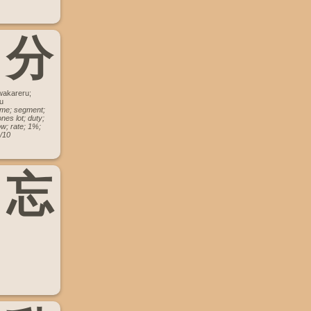
分
wakareru;
u
time; segment;
nes lot; duty;
w; rate; 1%;
/10
忘