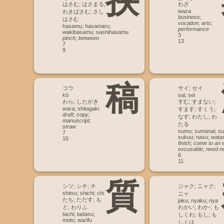
挟
はさむ; はさまる;
わざ
waza
わきばさむ; さし
business;
はさむ
vocation; arts;
hasamu; hasamaru;
performance
wakibasamu; sashihasamu
3
pinch; between
13
7
9
稿
コウ
サイ; セイ
kō
sai; sei
わら; したがき
すむ; すまない;
wara; shitagaki
すます; すくう;
draft; copy;
なす; わたし; わ
manuscript;
たる
straw
sumu; sumanai; s
7
sukuu; nasu; watas
15
finish; come to an 
excusable; need n
6
11
質
シツ; シチ; チ
ジャク; ニャク;
shitsu; shichi; chi
ニャ
たち; ただす; も
jaku; nyaku; nya
と; わりふ
わかい; わか-; も
tachi; tadasu;
しくわ; もし; も
moto; warifu
しくは