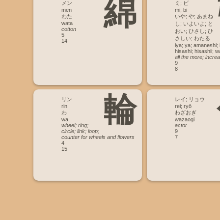
綿
メン
ミ; ビ
men
mi; bi
わた
いや; や; あまね
wata
し; いよいよ; と
cotton
おい; ひさし; ひ
5
さしい; わたる
14
iya; ya; amaneshi; i
hisashi; hisashii; w
all the more; increa
9
8
輪
リン
レイ; リョウ
rin
rei; ryō
わ
わざおぎ
wa
wazaogi
wheel; ring;
actor
circle; link; loop;
9
counter for wheels and flowers
7
4
15