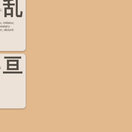
乱
;
u; midasu;
 wataru
er; disturb
亘
る