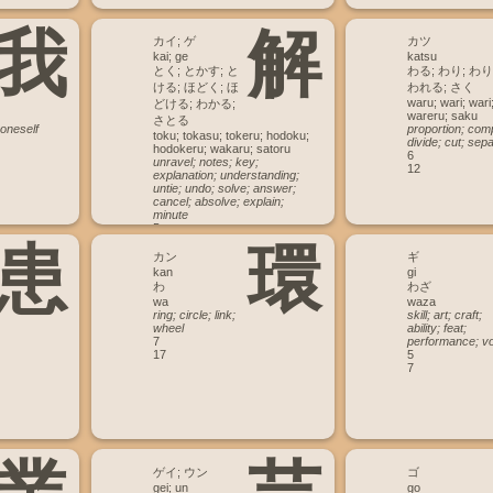
我
解
カイ; ゲ
カツ
kai; ge
katsu
とく; とかす; と
わる; わり; わり
ける; ほどく; ほ
われる; さく
waru; wari; wari
どける; わかる;
wareru; saku
さとる
 oneself
proportion; comp
toku; tokasu; tokeru; hodoku;
divide; cut; sepa
hodokeru; wakaru; satoru
6
unravel; notes; key;
12
explanation; understanding;
untie; undo; solve; answer;
cancel; absolve; explain;
minute
5
13
患
環
カン
ギ
kan
gi
わ
わざ
wa
waza
ring; circle; link;
skill; art; craft;
wheel
ability; feat;
7
performance; vo
17
5
7
ゲイ; ウン
ゴ
gei; un
go