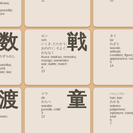
11
10
ikuwa;
 possibly;
ure
数
戦
セン
タイ
sen
tai
いくさ; たたかう;
わざと
wazato
おののく; そよぐ;
attitude;
わななく
condition; figure
 わずらわし
ikusa; tatakau; ononoku;
appearance; voi
soyogu; wananaku
5
war; battle; match
bashiba;
14
4
shii
13
ate; law;
渡
童
ドウ
ハン; バン
dō
han; ban
わらべ
わかる
warabe
wakaru
juvenile; child
judgement;
3
signature; stam
meter;
12
seal
5
7