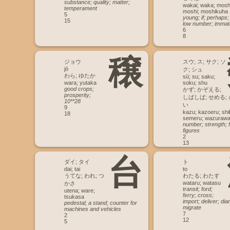
substance; quality; matter;
wakai; waka; mosh
temperament
moshi; moshikuha
5
young; if; perhaps;
15
low number; immat
6
8
穣
ジョウ
スウ; ス; サク; ソ
jō
ク; シュ
わら; ゆたか
sū; su; saku;
wara; yutaka
soku; shu
good crops;
かず; かぞえる;
prosperity;
しばしば; せめる;
10**28
い
9
kazu; kazoeru; shi
18
semeru; wazurawa
number; strength; f
figures
2
13
台
ダイ; タイ
ト
dai; tai
to
うてな; われ; つ
わたる; わたす
wataru; watasu
かさ
transit; ford;
utena; ware;
ferry; cross;
tsukasa
import; deliver; dia
pedestal; a stand; counter for
migrate
machines and vehicles
7
2
12
5