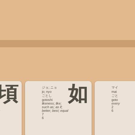
頃
如
ジョ; ニョ
マイ
jo; nyo
mai
ごとし
ごと
gotoshi
goto
likeness; like;
every
such as; as if;
2
better; best; equal
6
7
6