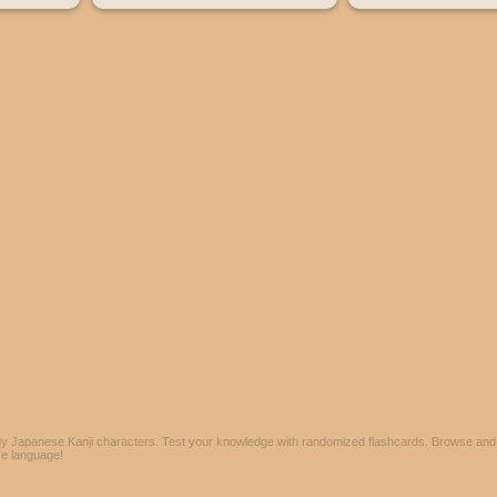
y Japanese Kanji characters. Test your knowledge with randomized flashcards. Browse and 
se language!