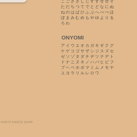
こ
ご
さ
ざ
し
じ
す
ず
せ
ぜ
そ
た
だ
ち
つ
て
で
と
ど
な
に
ぬ
ね
の
は
ば
ひ
ふ
ぶ
へ
べ
ぺ
ほ
ぼ
ま
み
む
め
も
や
ゆ
よ
り
る
ろ
わ
ONYOMI
ア
イ
ウ
エ
オ
カ
ガ
キ
ギ
ク
グ
ケ
ゲ
コ
ゴ
サ
ザ
シ
ジ
ス
ズ
セ
ゼ
ソ
ゾ
タ
ダ
チ
ヂ
ツ
テ
デ
ト
ド
ナ
ニ
ヌ
ネ
ノ
ハ
バ
ヒ
ビ
フ
ブ
ヘ
ベ
ホ
ボ
マ
ミ
ム
メ
モ
ヤ
ユ
ヨ
ラ
リ
ル
レ
ロ
ワ
search kanji by grade