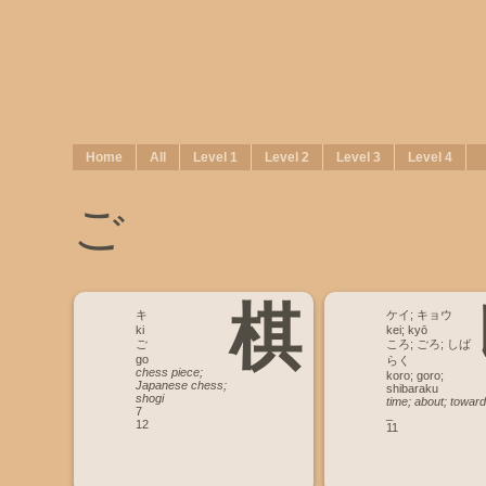
Home
All
Level 1
Level 2
Level 3
Level 4
ご
棋
キ
ケイ; キョウ
ki
kei; kyō
ご
ころ; ごろ; しば
go
らく
chess piece;
koro; goro;
Japanese chess;
shibaraku
shogi
time; about; toward
7
_
12
11