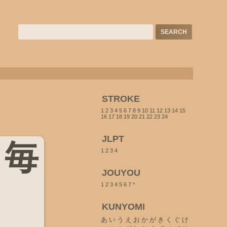
STROKE
1
2
3
4
5
6
7
8
9
10
11
12
13
14
15
16
17
18
19
20
21
22
23
24
JLPT
毎
1
2
3
4
JOUYOU
1
2
3
4
5
6
7
*
KUNYOMI
あ
い
う
え
お
か
が
き
く
ぐ
け