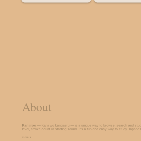
About
Kanjiroo
— Kanji wo kangaeru — is a unique way to browse, search and stud
level, stroke count or starting sound. It's a fun and easy way to study Japane
more ▾