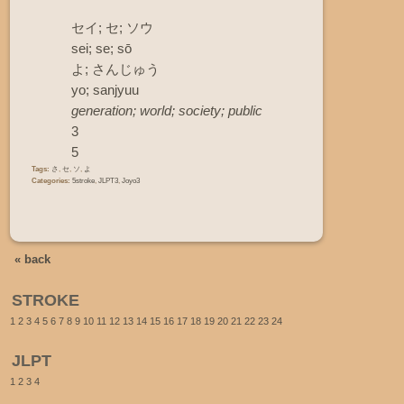
セイ; セ; ソウ
sei; se; sō
よ; さんじゅう
yo; sanjyuu
generation; world; society; public
3
5
Tags:
さ
,
セ
,
ソ
,
よ
Categories:
5stroke
,
JLPT3
,
Joyo3
« back
STROKE
1
2
3
4
5
6
7
8
9
10
11
12
13
14
15
16
17
18
19
20
21
22
23
24
JLPT
1
2
3
4