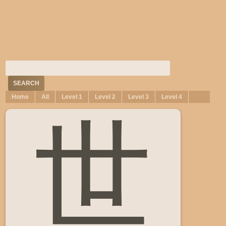
Home
All
Level 1
Level 2
Level 3
Level 4
世