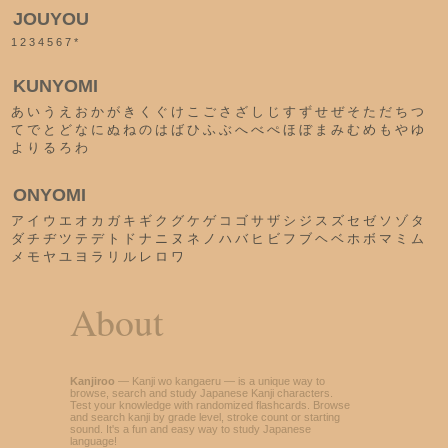
JOUYOU
1
2
3
4
5
6
7
*
KUNYOMI
あ
い
う
え
お
か
が
き
く
ぐ
け
こ
ご
さ
ざ
し
じ
す
ず
せ
ぜ
そ
た
だ
ち
つ
て
で
と
ど
な
に
ぬ
ね
の
は
ば
ひ
ふ
ぶ
へ
べ
ぺ
ほ
ぼ
ま
み
む
め
も
や
ゆ
よ
り
る
ろ
わ
ONYOMI
ア
イ
ウ
エ
オ
カ
ガ
キ
ギ
ク
グ
ケ
ゲ
コ
ゴ
サ
ザ
シ
ジ
ス
ズ
セ
ゼ
ソ
ゾ
タ
ダ
チ
ヂ
ツ
テ
デ
ト
ド
ナ
ニ
ヌ
ネ
ノ
ハ
バ
ヒ
ビ
フ
ブ
ヘ
ベ
ホ
ボ
マ
ミ
ム
メ
モ
ヤ
ユ
ヨ
ラ
リ
ル
レ
ロ
ワ
About
Kanjiroo
— Kanji wo kangaeru — is a unique way to
browse, search and study Japanese Kanji characters.
Test your knowledge with randomized flashcards. Browse
and search kanji by grade level, stroke count or starting
sound. It's a fun and easy way to study Japanese
language!